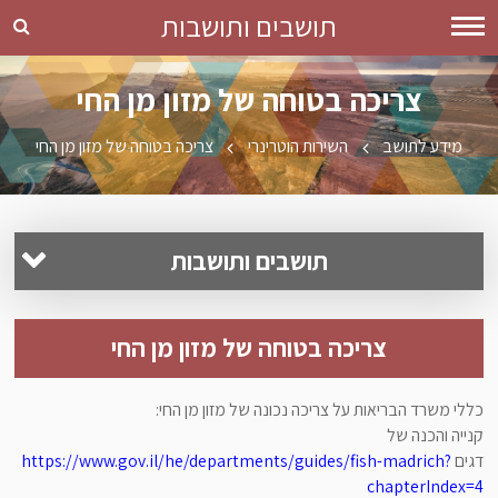
תושבים ותושבות
צריכה בטוחה של מזון מן החי
מידע לתושב
השירות הוטרינרי
צריכה בטוחה של מזון מן החי
תושבים ותושבות
תשלומים ושירותים מקוונים
צריכה בטוחה של מזון מן החי
קידום עסקים
מידע לתושבים
כללי משרד הבריאות על צריכה נכונה של מזון מן החי:
קנייה והכנה של
שקיפות ושיתוף הציבור
גני ילדים
דגים
https://www.gov.il/he/departments/guides/fish-madrich?
chapterIndex=4
תרבות וקהילה