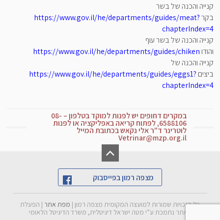
בתי ספר
קנייה והכנה של בשר
תכנון ובנייה
בקר
https://www.gov.il/he/departments/guides/meat?
מוסדות ציבוריים
chapterIndex=4
קנייה והכנה של בשר עוף
ספר טלפונים
והודו
https://www.gov.il/he/departments/guides/chiken
קנייה והכנה של
חירום וביטחון
ביצים
https://www.gov.il/he/departments/guides/eggs1?
chapterIndex=4
היחידה הסביבתית
במקרים דחופים יש לפנות למוקד בטלפון – 08-
שירותים חברתיים
6588106, לפתוח קריאה באפליקציה או לפנות
לוטרינר ד"ר אלי נקאש בכתובת המייל
Vetrinar@mzp.org.il
מלגות לסטודנטים
וטרינריה
מצפה רמון בפייסבוק
זמני פינוי גזם וגרוטאות
האכלת חתולי רחוב
כל הזכויות שמורות למועצה המקומית מצפה רמון |
מפת אתר
| הפעלת
הרשמה לעדכוני המועצה
החזקה בכלב מגזע מסוכן
האתר נתמכת ע”י מטה ישראל דיגיטלית, משרד הדיגיטל הלאומי