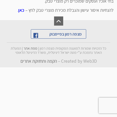
בתי אוכל ועסקים שמוכרים רק מוצרי טבק.
מדריך לפתיחת רישיון עסק
עסקים המוכרים סיגריות או מוצרי טבק
להנחיות איסור עישון והגבלת מכירת מוצרי טבק לחץ –
כאן
.
בתי אוכל- מסעדות, בתי קפה ומזנונים
הגשת השגה
מכירת אלכוהול
מדיניות אכיפה של המועצה
מצפה רמון בפייסבוק
משחקים אלקטרוניים ומשחקי ביליארד
טפסים נדרשים ואגרות
אירועים המוניים תחת כיפת השמים
כל הזכויות שמורות למועצה המקומית מצפה רמון |
מפת אתר
| הפעלת
חוקי עזר
האתר נתמכת ע”י מטה ישראל דיגיטלית, משרד הדיגיטל הלאומי
רוכלות
Created by Web3D –
הקמה ותחזוקת אתרים
תוכניות בניין עיר
חניונים
דרישות לפי סוג עסק