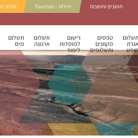
תושבים ותושבות
תיירוּת - Tourism
מרחב ה
שלום
טפסים
רישום
תשלום
תשלום
גרת
מקוונים
למוסדות
ארנונה
מים
ופש
ותשלומים
לימוד
מידע